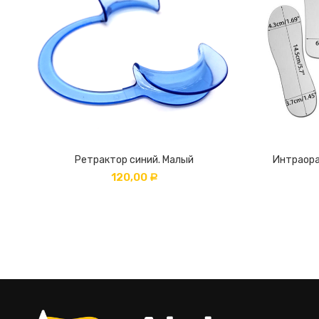
Ретрактор синий. Малый
Интраора
120,00
Р