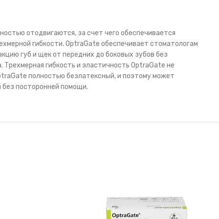
лностью отодвигаются, за счет чего обеспечивается
рехмерной гибкости. OptraGate обеспечивает стоматологам
цию губ и щек от передних до боковых зубов без
 Трехмерная гибкость и эластичность OptraGate не
OptraGate полностью безлатексный, и поэтому может
м без посторонней помощи.