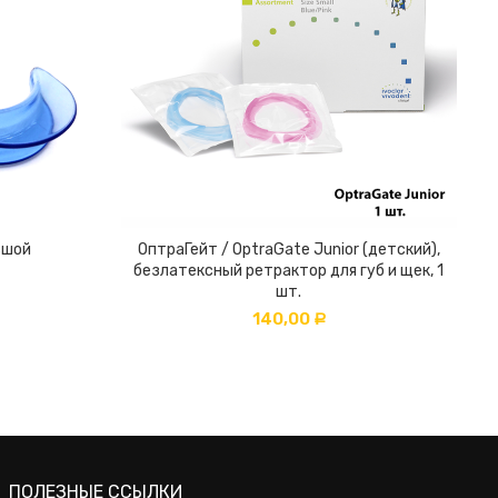
ьшой
ОптраГейт / OptraGate Junior (детский),
безлатексный ретрактор для губ и щек, 1
шт.
140,00
Р
ПОЛЕЗНЫЕ ССЫЛКИ