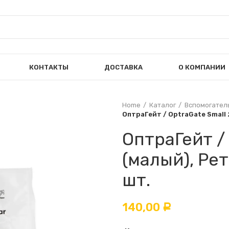
КОНТАКТЫ
ДОСТАВКА
О КОМПАНИИ
Home
Каталог
Вспомогател
ОптраГейт / OptraGate Small 
ОптраГейт / 
(малый), Рет
шт.
140,00
Р